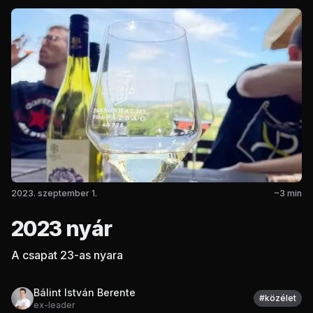
2023. szeptember 1.
~
3
min
2023 nyár
A csapat 23-as nyara
Bálint István Berente
#
közélet
ex-leader